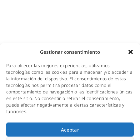
WiFi turístico
WiFi educativo
WiFi sanitario
NOTICIAS
Gestionar consentimiento
KIT DIGITAL
Para ofrecer las mejores experiencias, utilizamos
CALIDAD Y MEDIO AMBIENTE
tecnologías como las cookies para almacenar y/o acceder a
la información del dispositivo. El consentimiento de estas
AVISO LEGAL
tecnologías nos permitirá procesar datos como el
comportamiento de navegación o las identificaciones únicas
POLÍTICA DE PRIVACIDAD
en este sitio. No consentir o retirar el consentimiento,
puede afectar negativamente a ciertas características y
POLÍTICA DE COOKIES
funciones.
Aceptar
Copyright © 2001-2026 Fabertelecom. Todos