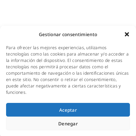
WiFi sanitario
NOTICIAS
Gestionar consentimiento
KIT DIGITAL
Para ofrecer las mejores experiencias, utilizamos
CALIDAD Y MEDIO AMBIENTE
tecnologías como las cookies para almacenar y/o acceder a
la información del dispositivo. El consentimiento de estas
AVISO LEGAL
tecnologías nos permitirá procesar datos como el
comportamiento de navegación o las identificaciones únicas
POLÍTICA DE PRIVACIDAD
en este sitio. No consentir o retirar el consentimiento,
puede afectar negativamente a ciertas características y
POLÍTICA DE COOKIES
funciones.
Aceptar
Copyright © 2001-2026 Fabertelecom. Todos
los derechos reservados.
Denegar