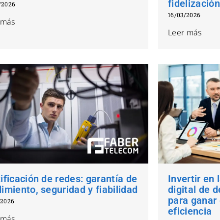
fidelización
/2026
16/03/2026
 más
Leer más
ificación de redes: garantía de
Invertir en
imiento, seguridad y fiabilidad
digital de 
para ganar 
/2026
eficiencia
 más