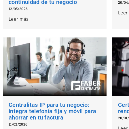
continuidad de tu negocio
20/04
12/05/2026
Leer
Leer más
Centralitas IP para tu negocio:
Cert
integra telefonía fija y móvil para
rend
ahorrar en tu factura
20/01
11/02/2026
Leer