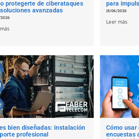
o protegerte de ciberataques
para impuls
 soluciones avanzadas
15/06/2026
/2026
Leer más
 más
s bien diseñadas: instalación
Cómo usar e
porte profesional
encuestas d