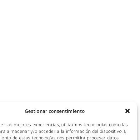
NOTICIAS
ecomunicaciones
KIT DIGITAL
efonía IP
ales
CALIDAD Y MEDIO AMBIENTE
 Hotspot
empresas
AVISO LEGAL
de redes
POLÍTICA DE PRIVACIDAD
mpresas y hoteles
Gestionar consentimiento
empresas
POLÍTICA DE COOKIES
ra empresas
cer las mejores experiencias, utilizamos tecnologías como las
 y CPDs
ra almacenar y/o acceder a la información del dispositivo. El
iento de estas tecnologías nos permitirá procesar datos
l