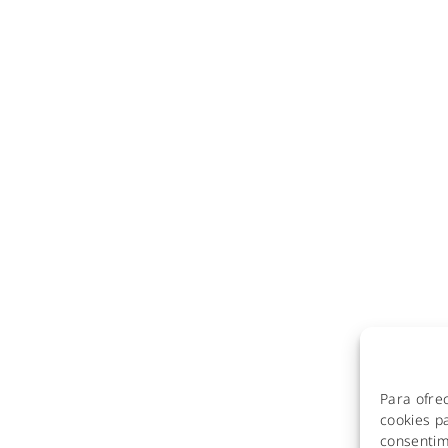
NES SOMOS
SERVICIOS
Fibra óptica y redes de tel
O SIN COMPROMISO
Oficina virtual con tel
Centralitas virtu
OPORTE
Gestión de redes WiFi
Ciberseguridad para 
 CENTRAL
Diseño e instalación 
 03440, Ibi (Alicante)
Videovigilancia (CCTV) para e
fabertelecom.es
Cobertura GSM para 
 26 11 11
Copias de seguridad pa
Para ofre
DE IBIZA
Adecuación de racks
cookies pa
consentim
WiFi industria