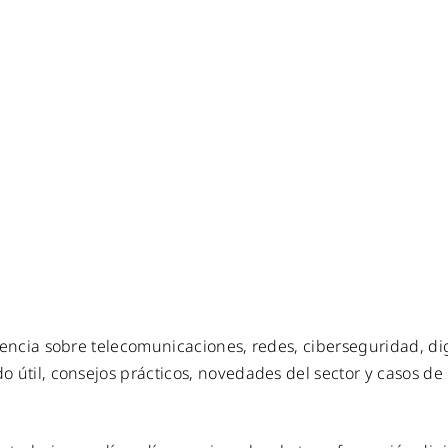
WiFi industrial
WiFi turístico
WiFi educativo
WiFi sanitario
encia sobre telecomunicaciones, redes, ciberseguridad, dig
 útil, consejos prácticos, novedades del sector y casos de