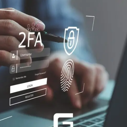
WiFi industrial
WiFi turístico
WiFi educativo
WiFi sanitario