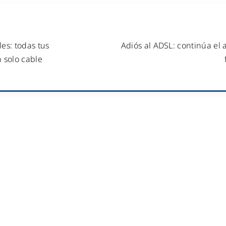
les: todas tus
Adiós al ADSL: continúa el
 solo cable
NES SOMOS
SERVICIOS
Fibra óptica y redes de tel
O SIN COMPROMISO
Oficina virtual con tel
Centralitas virtu
OPORTE
Gestión de redes WiFi