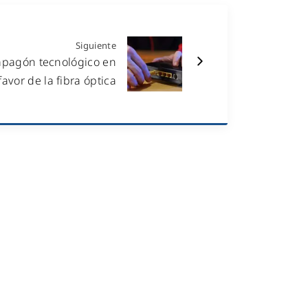
Siguiente
 apagón tecnológico en
favor de la fibra óptica
NOTICIAS
ecomunicaciones
KIT DIGITAL
efonía IP
ales
CALIDAD Y MEDIO AMBIENTE
 Hotspot