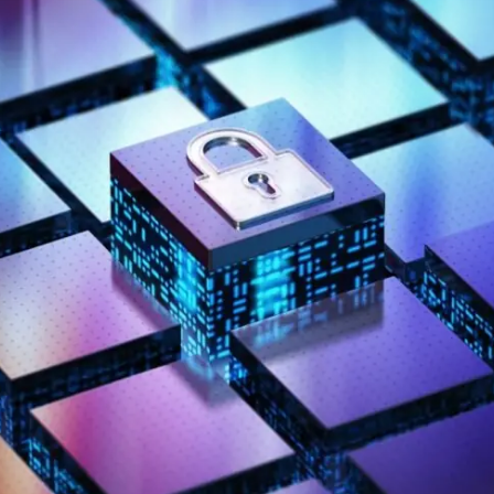
WiFi industrial
WiFi turístico
WiFi educativo
WiFi sanitario