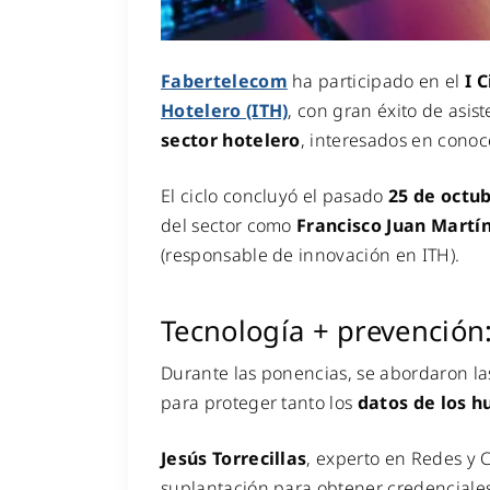
Fabertelecom
ha participado en el
I 
Hotelero (ITH)
, con gran éxito de asis
sector hotelero
, interesados en conoc
El ciclo concluyó el pasado
25 de octu
del sector como
Francisco Juan Martí
(responsable de innovación en ITH).
Tecnología + prevención:
Durante las ponencias, se abordaron la
para proteger tanto los
datos de los 
Jesús Torrecillas
, experto en Redes y 
suplantación para obtener credenciales