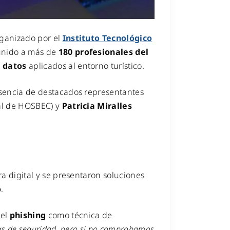
rganizado por el
Instituto Tecnológico
eunido a más de
180 profesionales del
e datos
aplicados al entorno turístico.
resencia de destacados representantes
al de HOSBEC) y
Patricia Miralles
a digital y se presentaron soluciones
o
.
del
phishing
como técnica de
as de seguridad, pero si no comprobamos