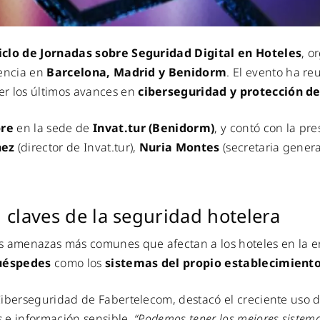
Ciclo de Jornadas sobre Seguridad Digital en Hoteles
, o
tencia en
Barcelona, Madrid y Benidorm
. El evento ha r
er los últimos avances en
ciberseguridad y protección d
bre
en la sede de
Invat.tur (Benidorm)
, y contó con la p
nez
(director de Invat.tur),
Nuria Montes
(secretaria gener
 claves de la seguridad hotelera
s amenazas más comunes que afectan a los hoteles en la er
huéspedes
como los
sistemas del propio establecimient
Ciberseguridad de Fabertelecom, destacó el creciente uso 
 e información sensible.
“Podemos tener los mejores sistem