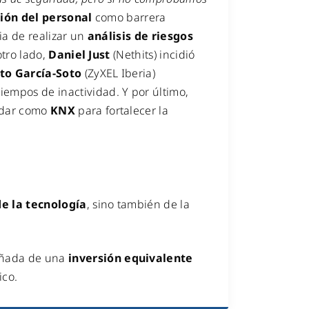
ión del personal
como barrera
ia de realizar un
análisis de riesgos
otro lado,
Daniel Just
(Nethits) incidió
to García-Soto
(ZyXEL Iberia)
iempos de inactividad. Y por último,
ándar como
KNX
para fortalecer la
de la tecnología
, sino también de la
añada de una
inversión equivalente
ico.