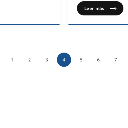
Leer más
1
2
3
4
5
6
7
NES SOMOS
SERVICIOS
Fibra óptica y redes de tel
O SIN COMPROMISO