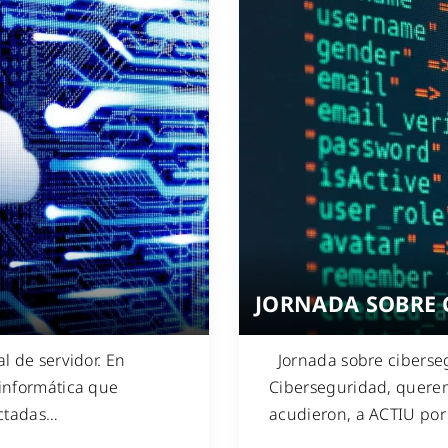
JORNADA SOBRE 
l de servidor. En
Jornada sobre ciberseg
 informática que
Ciberseguridad, querem
ctadas
…
acudieron, a ACTIU por