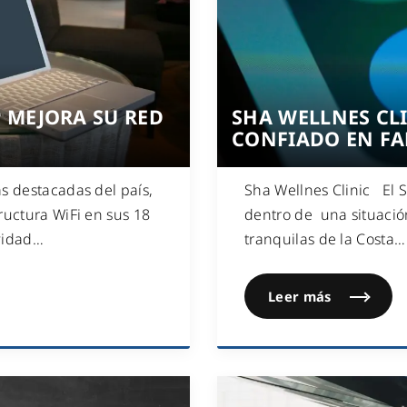
WiFi industrial
WiFi turístico
WiFi educativo
WiFi sanitario
P MEJORA SU RED
SHA WELLNES CL
CONFIADO EN F
s destacadas del país,
Sha Wellnes Clinic El Sh
ructura WiFi en sus 18
dentro de una situación
vidad
…
tranquilas de la Costa
…
Leer más