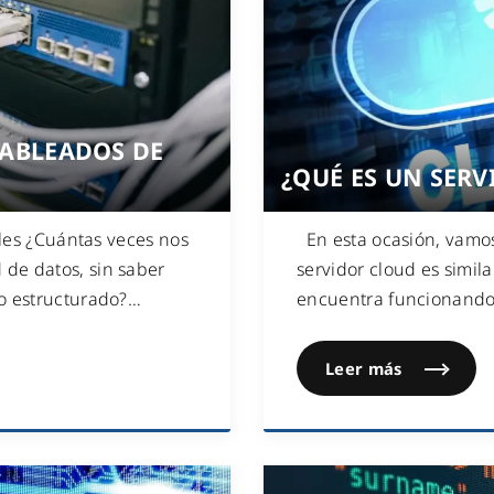
CABLEADOS DE
¿QUÉ ES UN SER
ales ¿Cuántas veces nos
En esta ocasión, vamos 
de datos, sin saber
servidor cloud es simila
o estructurado?
…
encuentra funcionando
Leer más