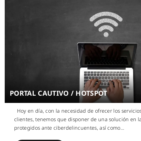
PORTAL CAUTIVO / HOTSPOT
Hoy en día, con la necesidad de ofrecer los servicios
clientes, tenemos que disponer de una solución en 
protegidos ante ciberdelincuentes, así como
…