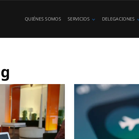
QUIÉNES SOMOS
SERVICIOS
DELEGACIONES
Fibra óptica
Ibiza
Telefonía IP
Centralitas
virtuales
WiFi Hotspot
ng
Ciberseguridad
Diseño e
instalación de
redes
Videovigilancia
Cobertura GSM
Copias de
seguridad
Adecuación de
racks y CPDs