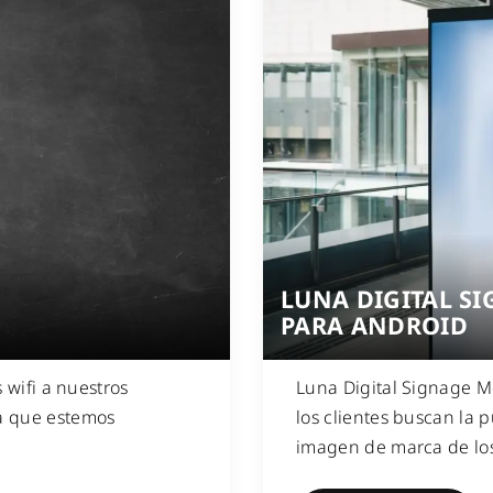
LUNA DIGITAL S
PARA ANDROID
 wifi a nuestros
Luna Digital Signage M
la que estemos
los clientes buscan la 
imagen de marca de los