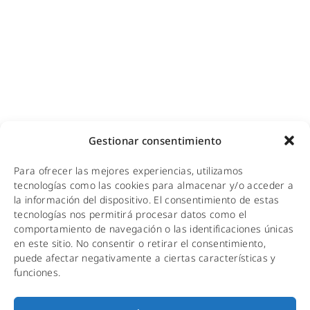
Adecuación de racks y CPDs
WiFi industrial
WiFi turístico
WiFi educativo
WiFi sanitario
NOTICIAS
Gestionar consentimiento
KIT DIGITAL
Para ofrecer las mejores experiencias, utilizamos
CALIDAD Y MEDIO AMBIENTE
tecnologías como las cookies para almacenar y/o acceder a
la información del dispositivo. El consentimiento de estas
AVISO LEGAL
tecnologías nos permitirá procesar datos como el
comportamiento de navegación o las identificaciones únicas
POLÍTICA DE PRIVACIDAD
en este sitio. No consentir o retirar el consentimiento,
puede afectar negativamente a ciertas características y
POLÍTICA DE COOKIES
funciones.