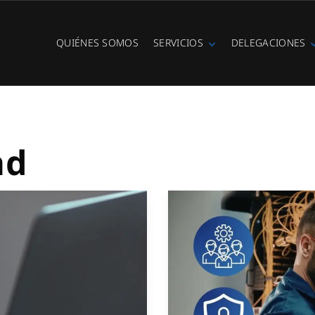
QUIÉNES SOMOS
SERVICIOS
DELEGACIONES
Fibra óptica
Ibiza
Telefonía IP
Centralitas
virtuales
WiFi Hotspot
ad
Ciberseguridad
Diseño e
instalación de
redes
Videovigilancia
Cobertura GSM
Copias de
seguridad
Adecuación de
racks y CPDs