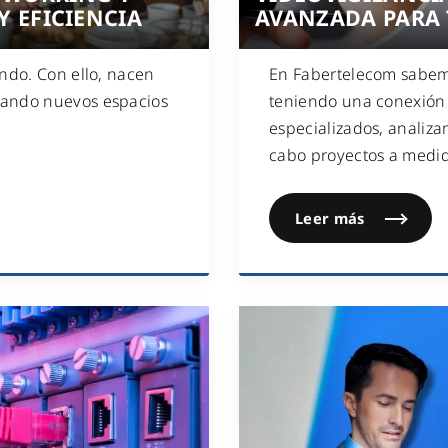
Y EFICIENCIA
AVANZADA PARA 
ndo. Con ello, nacen
En Fabertelecom sabem
nando nuevos espacios
teniendo una conexión 
especializados, analiz
cabo proyectos a medi
Leer más