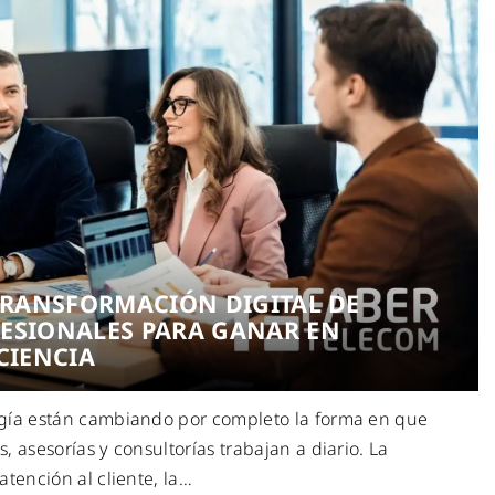
 TRANSFORMACIÓN DIGITAL DE
ESIONALES PARA GANAR EN
CIENCIA
gía están cambiando por completo la forma en que
, asesorías y consultorías trabajan a diario. La
tención al cliente, la
…