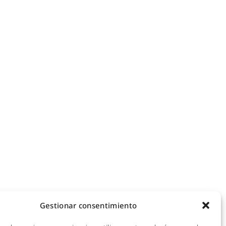
NOTICIAS
ecomunicaciones
KIT DIGITAL
efonía IP
ales
CALIDAD Y MEDIO AMBIENTE
 Hotspot
empresas
AVISO LEGAL
de redes
POLÍTICA DE PRIVACIDAD
mpresas y hoteles
empresas
POLÍTICA DE COOKIES
ra empresas
Gestionar consentimiento
 y CPDs