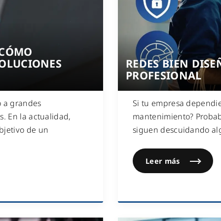
WiFi industrial
WiFi turístico
WiFi educativo
 CÓMO
WiFi sanitario
SOLUCIONES
REDES BIEN DISE
PROFESIONAL
o a grandes
Si tu empresa dependier
. En la actualidad,
mantenimiento? Probab
bjetivo de un
siguen descuidando alg
Leer más