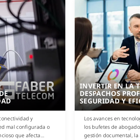
INVERTIR EN LA
DE
DESPACHOS PROF
DAD
SEGURIDAD Y EFI
conectividad y
Los avances en tecnolo
red mal configurada o
los bufetes de abogados
ncioso que afecta
…
gestión documental, la a