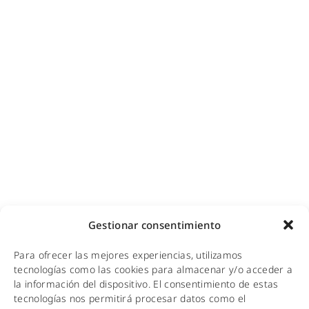
Ciberseguridad para empresas
Diseño e instalación de redes
Videovigilancia (CCTV) para empresas y hoteles
Cobertura GSM para empresas
Copias de seguridad para empresas
Adecuación de racks y CPDs
WiFi industrial
WiFi turístico
WiFi educativo
WiFi sanitario
NOTICIAS
Gestionar consentimiento
KIT DIGITAL
Para ofrecer las mejores experiencias, utilizamos
tecnologías como las cookies para almacenar y/o acceder a
CALIDAD Y MEDIO AMBIENTE
la información del dispositivo. El consentimiento de estas
tecnologías nos permitirá procesar datos como el
AVISO LEGAL