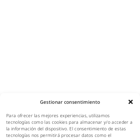
Ciberseguridad para empresas
Diseño e instalación de redes
Videovigilancia (CCTV) para empresas y hoteles
Cobertura GSM para empresas
Copias de seguridad para empresas
Adecuación de racks y CPDs
WiFi industrial
WiFi turístico
WiFi educativo
WiFi sanitario
NOTICIAS
Gestionar consentimiento
KIT DIGITAL
Para ofrecer las mejores experiencias, utilizamos
tecnologías como las cookies para almacenar y/o acceder a
CALIDAD Y MEDIO AMBIENTE
la información del dispositivo. El consentimiento de estas
tecnologías nos permitirá procesar datos como el
AVISO LEGAL