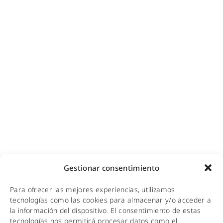
Ciberseguridad para empresas
Diseño e instalación de redes
Videovigilancia (CCTV) para empresas y hoteles
Cobertura GSM para empresas
Copias de seguridad para empresas
Adecuación de racks y CPDs
WiFi industrial
WiFi turístico
WiFi educativo
WiFi sanitario
NOTICIAS
Gestionar consentimiento
KIT DIGITAL
Para ofrecer las mejores experiencias, utilizamos
CALIDAD Y MEDIO AMBIENTE
tecnologías como las cookies para almacenar y/o acceder a
la información del dispositivo. El consentimiento de estas
AVISO LEGAL
tecnologías nos permitirá procesar datos como el