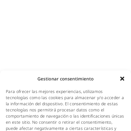
Videovigilancia (CCTV) para empresas y hoteles
Cobertura GSM para empresas
Copias de seguridad para empresas
Adecuación de racks y CPDs
WiFi industrial
WiFi turístico
WiFi educativo
WiFi sanitario
NOTICIAS
Gestionar consentimiento
KIT DIGITAL
Para ofrecer las mejores experiencias, utilizamos
tecnologías como las cookies para almacenar y/o acceder a
CALIDAD Y MEDIO AMBIENTE
la información del dispositivo. El consentimiento de estas
tecnologías nos permitirá procesar datos como el
AVISO LEGAL
comportamiento de navegación o las identificaciones únicas
en este sitio. No consentir o retirar el consentimiento,
POLÍTICA DE PRIVACIDAD
puede afectar negativamente a ciertas características y