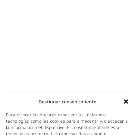
Ciberseguridad para empresas
Diseño e instalación de redes
Videovigilancia (CCTV) para empresas y hoteles
Cobertura GSM para empresas
Copias de seguridad para empresas
Adecuación de racks y CPDs
WiFi industrial
WiFi turístico
WiFi educativo
WiFi sanitario
NOTICIAS
Gestionar consentimiento
KIT DIGITAL
Para ofrecer las mejores experiencias, utilizamos
CALIDAD Y MEDIO AMBIENTE
tecnologías como las cookies para almacenar y/o acceder a
la información del dispositivo. El consentimiento de estas
AVISO LEGAL
tecnologías nos permitirá procesar datos como el