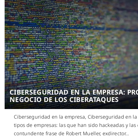
CIBERSEGURIDAD EN LA EMPRESA: PR
NEGOCIO DE LOS CIBERATAQUES
Ciberseguridad en la empresa, Ciberseguridad en l
tipos de empresas: las que han sido hackeadas y las 
contundente frase de Robert Mueller, exdirector
…