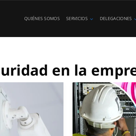
QUIÉNES SOMOS
SERVICIOS
DELEGACIONES
Fibra óptica
Ibiza
Telefonía IP
Centralitas
virtuales
WiFi Hotspot
guridad en la empr
Ciberseguridad
Diseño e
instalación de
redes
Videovigilancia
Cobertura GSM
Copias de
seguridad
Adecuación de
racks y CPDs