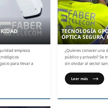
WiFi industrial
WiFi turístico
WiFi educativo
WiFi sanitario
URIDAD
TECNOLOGÍA GPO
ÓPTICA SEGURA, 
guridad empieza
¿Quieres conocer una d
cnológicos
público y privado? Se t
ocio para llevar a
sin olvidar al sector san
Leer más