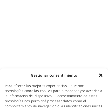
Diseño e instalación de redes
Videovigilancia (CCTV) para empresas y hoteles
Cobertura GSM para empresas
Copias de seguridad para empresas
Adecuación de racks y CPDs
WiFi industrial
WiFi turístico
WiFi educativo
WiFi sanitario
NOTICIAS
Gestionar consentimiento
KIT DIGITAL
Para ofrecer las mejores experiencias, utilizamos
CALIDAD Y MEDIO AMBIENTE
tecnologías como las cookies para almacenar y/o acceder a
la información del dispositivo. El consentimiento de estas
AVISO LEGAL
tecnologías nos permitirá procesar datos como el
comportamiento de navegación o las identificaciones únicas