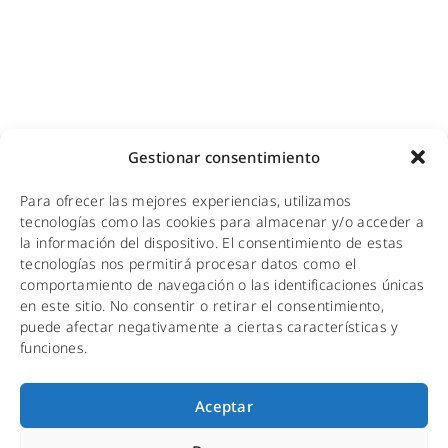
WiFi turístico
WiFi educativo
WiFi sanitario
NOTICIAS
Gestionar consentimiento
KIT DIGITAL
Para ofrecer las mejores experiencias, utilizamos
CALIDAD Y MEDIO AMBIENTE
tecnologías como las cookies para almacenar y/o acceder a
la información del dispositivo. El consentimiento de estas
AVISO LEGAL
tecnologías nos permitirá procesar datos como el
comportamiento de navegación o las identificaciones únicas
POLÍTICA DE PRIVACIDAD
en este sitio. No consentir o retirar el consentimiento,
puede afectar negativamente a ciertas características y
POLÍTICA DE COOKIES
funciones.
Aceptar
Copyright © 2001-2026 Fabertelecom. Todos
los derechos reservados.