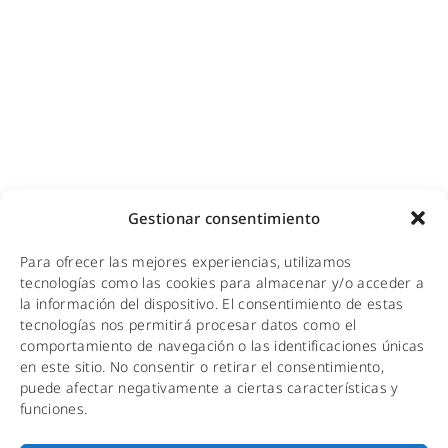
Adecuación de racks y CPDs
WiFi industrial
WiFi turístico
WiFi educativo
WiFi sanitario
NOTICIAS
Gestionar consentimiento
KIT DIGITAL
Para ofrecer las mejores experiencias, utilizamos
CALIDAD Y MEDIO AMBIENTE
tecnologías como las cookies para almacenar y/o acceder a
la información del dispositivo. El consentimiento de estas
AVISO LEGAL
tecnologías nos permitirá procesar datos como el
comportamiento de navegación o las identificaciones únicas
POLÍTICA DE PRIVACIDAD
en este sitio. No consentir o retirar el consentimiento,
puede afectar negativamente a ciertas características y
POLÍTICA DE COOKIES
funciones.