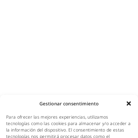
Ciberseguridad para empresas
Diseño e instalación de redes
Videovigilancia (CCTV) para empresas y hoteles
Cobertura GSM para empresas
Copias de seguridad para empresas
Adecuación de racks y CPDs
WiFi industrial
WiFi turístico
WiFi educativo
WiFi sanitario
NOTICIAS
Gestionar consentimiento
KIT DIGITAL
Para ofrecer las mejores experiencias, utilizamos
CALIDAD Y MEDIO AMBIENTE
tecnologías como las cookies para almacenar y/o acceder a
la información del dispositivo. El consentimiento de estas
AVISO LEGAL
tecnologías nos permitirá procesar datos como el