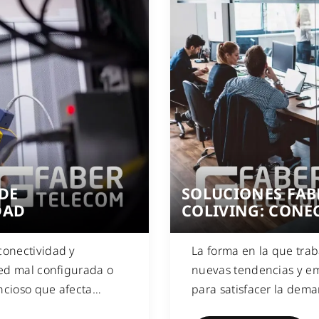
DE
SOLUCIONES FAB
DAD
COLIVING: CONEC
conectividad y
La forma en la que tra
red mal configurada o
nuevas tendencias y e
ncioso que afecta
…
para satisfacer la dema