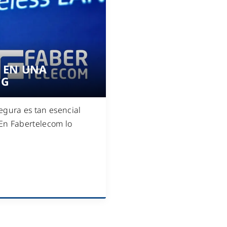
A EN UNA
NG
egura es tan esencial
En Fabertelecom lo