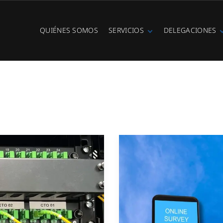
QUIÉNES SOMOS
SERVICIOS
DELEGACIONES
Fibra óptica
Ibiza
Telefonía IP
Centralitas
virtuales
WiFi Hotspot
Ciberseguridad
Diseño e
instalación de
redes
Videovigilancia
Cobertura GSM
Copias de
seguridad
Adecuación de
racks y CPDs