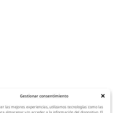
NOTICIAS
ecomunicaciones
KIT DIGITAL
efonía IP
ales
CALIDAD Y MEDIO AMBIENTE
 Hotspot
empresas
AVISO LEGAL
de redes
POLÍTICA DE PRIVACIDAD
mpresas y hoteles
empresas
POLÍTICA DE COOKIES
ra empresas
Gestionar consentimiento
 y CPDs
cer las mejores experiencias, utilizamos tecnologías como las
l
ra almacenar y/o acceder a la información del dispositivo. El