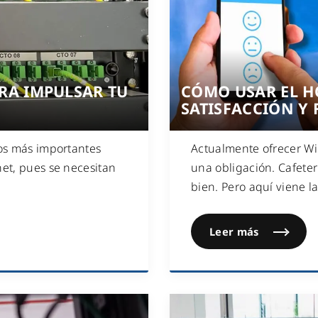
WiFi industrial
WiFi turístico
WiFi educativo
WiFi sanitario
RA IMPULSAR TU
CÓMO USAR EL H
SATISFACCIÓN Y 
vos más importantes
Actualmente ofrecer WiF
net, pues se necesitan
una obligación. Cafeter
bien. Pero aquí viene l
Leer más