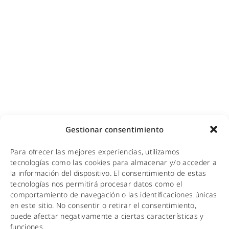
Cobertura GSM para empresas
Copias de seguridad para empresas
Adecuación de racks y CPDs
WiFi industrial
WiFi turístico
WiFi educativo
WiFi sanitario
NOTICIAS
Gestionar consentimiento
KIT DIGITAL
Para ofrecer las mejores experiencias, utilizamos
CALIDAD Y MEDIO AMBIENTE
tecnologías como las cookies para almacenar y/o acceder a
la información del dispositivo. El consentimiento de estas
AVISO LEGAL
tecnologías nos permitirá procesar datos como el
comportamiento de navegación o las identificaciones únicas
POLÍTICA DE PRIVACIDAD
en este sitio. No consentir o retirar el consentimiento,
puede afectar negativamente a ciertas características y
POLÍTICA DE COOKIES
funciones.