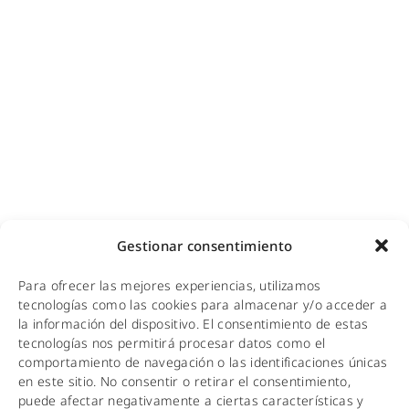
Videovigilancia (CCTV) para empresas y hoteles
Cobertura GSM para empresas
Copias de seguridad para empresas
Adecuación de racks y CPDs
WiFi industrial
WiFi turístico
WiFi educativo
WiFi sanitario
NOTICIAS
Gestionar consentimiento
KIT DIGITAL
Para ofrecer las mejores experiencias, utilizamos
tecnologías como las cookies para almacenar y/o acceder a
CALIDAD Y MEDIO AMBIENTE
la información del dispositivo. El consentimiento de estas
tecnologías nos permitirá procesar datos como el
AVISO LEGAL
comportamiento de navegación o las identificaciones únicas
en este sitio. No consentir o retirar el consentimiento,
POLÍTICA DE PRIVACIDAD
puede afectar negativamente a ciertas características y