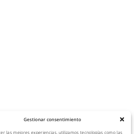
NOTICIAS
ecomunicaciones
KIT DIGITAL
efonía IP
ales
CALIDAD Y MEDIO AMBIENTE
 Hotspot
empresas
AVISO LEGAL
de redes
POLÍTICA DE PRIVACIDAD
mpresas y hoteles
empresas
POLÍTICA DE COOKIES
ra empresas
Gestionar consentimiento
 y CPDs
cer las mejores experiencias, utilizamos tecnologías como las
l