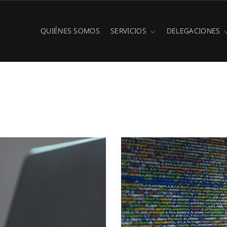
QUIÉNES SOMOS
SERVICIOS
DELEGACIONES
Fibra óptica
Ibiza
Telefonía IP
Centralitas
virtuales
WiFi Hotspot
Ciberseguridad
Diseño e
instalación de
redes
Videovigilancia
Cobertura GSM
Copias de
seguridad
Adecuación de
racks y CPDs