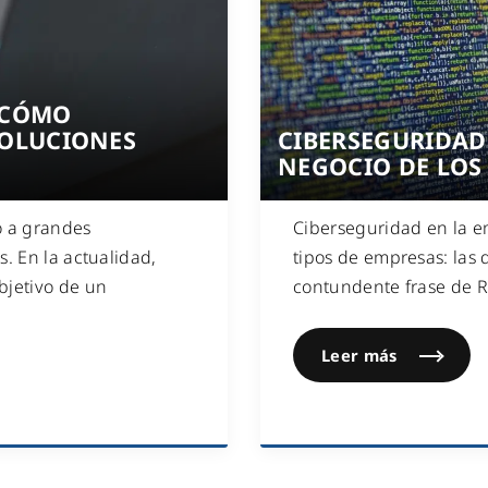
WiFi industrial
WiFi turístico
WiFi educativo
 CÓMO
WiFi sanitario
SOLUCIONES
CIBERSEGURIDAD 
NEGOCIO DE LOS
o a grandes
Ciberseguridad en la e
. En la actualidad,
tipos de empresas: las 
bjetivo de un
contundente frase de Ro
Leer más