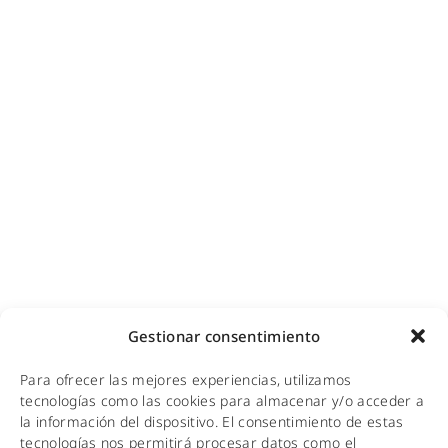
Ciberseguridad para empresas
Diseño e instalación de redes
Videovigilancia (CCTV) para empresas y hoteles
Cobertura GSM para empresas
Copias de seguridad para empresas
Adecuación de racks y CPDs
WiFi industrial
WiFi turístico
WiFi educativo
WiFi sanitario
NOTICIAS
Gestionar consentimiento
KIT DIGITAL
Para ofrecer las mejores experiencias, utilizamos
CALIDAD Y MEDIO AMBIENTE
tecnologías como las cookies para almacenar y/o acceder a
la información del dispositivo. El consentimiento de estas
AVISO LEGAL
tecnologías nos permitirá procesar datos como el