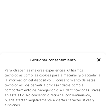
Cobertura GSM para empresas
Copias de seguridad para empresas
Adecuación de racks y CPDs
WiFi industrial
WiFi turístico
WiFi educativo
WiFi sanitario
NOTICIAS
Gestionar consentimiento
KIT DIGITAL
Para ofrecer las mejores experiencias, utilizamos
CALIDAD Y MEDIO AMBIENTE
tecnologías como las cookies para almacenar y/o acceder a
la información del dispositivo. El consentimiento de estas
AVISO LEGAL
tecnologías nos permitirá procesar datos como el
comportamiento de navegación o las identificaciones únicas
POLÍTICA DE PRIVACIDAD
en este sitio. No consentir o retirar el consentimiento,
puede afectar negativamente a ciertas características y
POLÍTICA DE COOKIES
funciones.