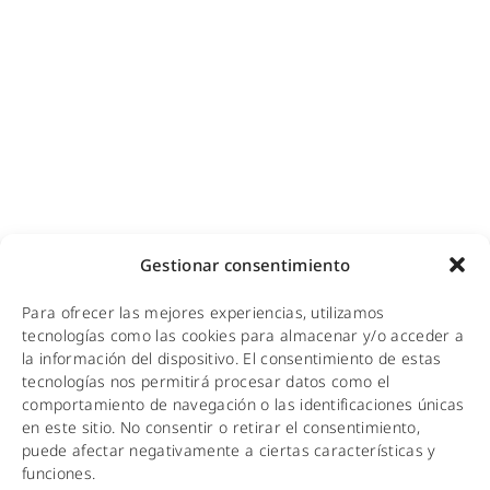
Cobertura GSM para empresas
Copias de seguridad para empresas
Adecuación de racks y CPDs
WiFi industrial
WiFi turístico
WiFi educativo
WiFi sanitario
NOTICIAS
Gestionar consentimiento
KIT DIGITAL
Para ofrecer las mejores experiencias, utilizamos
tecnologías como las cookies para almacenar y/o acceder a
CALIDAD Y MEDIO AMBIENTE
la información del dispositivo. El consentimiento de estas
tecnologías nos permitirá procesar datos como el
AVISO LEGAL
comportamiento de navegación o las identificaciones únicas
en este sitio. No consentir o retirar el consentimiento,
POLÍTICA DE PRIVACIDAD
puede afectar negativamente a ciertas características y
funciones.