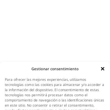
Videovigilancia (CCTV) para empresas y hoteles
Cobertura GSM para empresas
Copias de seguridad para empresas
Adecuación de racks y CPDs
WiFi industrial
WiFi turístico
WiFi educativo
WiFi sanitario
NOTICIAS
Gestionar consentimiento
KIT DIGITAL
Para ofrecer las mejores experiencias, utilizamos
CALIDAD Y MEDIO AMBIENTE
tecnologías como las cookies para almacenar y/o acceder a
la información del dispositivo. El consentimiento de estas
AVISO LEGAL
tecnologías nos permitirá procesar datos como el
comportamiento de navegación o las identificaciones únicas
POLÍTICA DE PRIVACIDAD
en este sitio. No consentir o retirar el consentimiento,