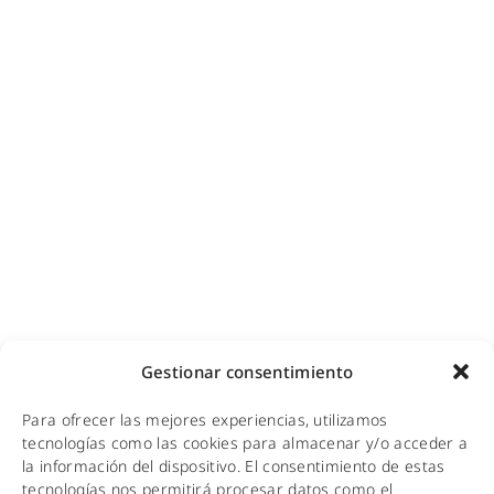
Ciberseguridad para empresas
Diseño e instalación de redes
Videovigilancia (CCTV) para empresas y hoteles
Cobertura GSM para empresas
Copias de seguridad para empresas
Adecuación de racks y CPDs
WiFi industrial
WiFi turístico
WiFi educativo
WiFi sanitario
NOTICIAS
Gestionar consentimiento
KIT DIGITAL
Para ofrecer las mejores experiencias, utilizamos
CALIDAD Y MEDIO AMBIENTE
tecnologías como las cookies para almacenar y/o acceder a
la información del dispositivo. El consentimiento de estas
AVISO LEGAL
tecnologías nos permitirá procesar datos como el