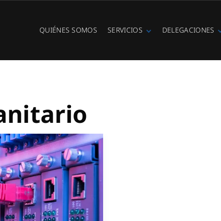
QUIÉNES SOMOS
SERVICIOS
DELEGACIONES
Fibra óptica
Ibiza
Telefonía IP
Centralitas
virtuales
WiFi Hotspot
anitario
Ciberseguridad
Diseño e
instalación de
redes
Videovigilancia
Cobertura GSM
Copias de
seguridad
Adecuación de
racks y CPDs