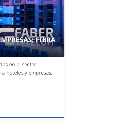
WiFi industrial
WiFi turístico
WiFi educativo
WiFi sanitario
MPRESAS: FIBRA
E
as en el sector
ara hoteles y empresas,