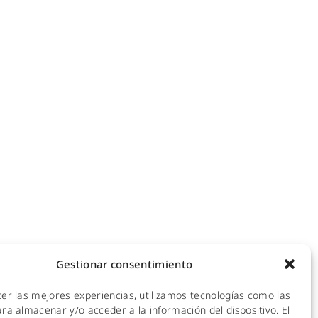
NOTICIAS
ecomunicaciones
KIT DIGITAL
efonía IP
ales
CALIDAD Y MEDIO AMBIENTE
 Hotspot
empresas
AVISO LEGAL
de redes
POLÍTICA DE PRIVACIDAD
mpresas y hoteles
empresas
POLÍTICA DE COOKIES
ra empresas
Gestionar consentimiento
 y CPDs
cer las mejores experiencias, utilizamos tecnologías como las
l
ra almacenar y/o acceder a la información del dispositivo. El