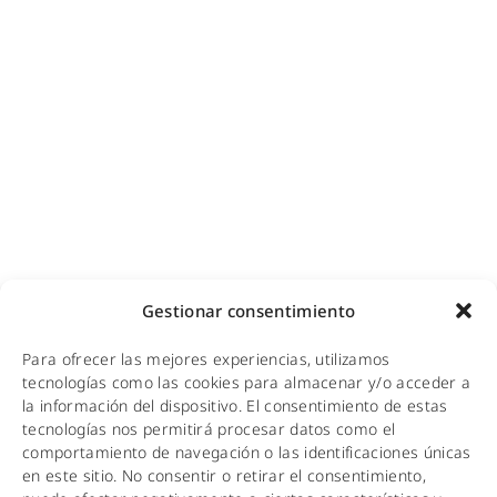
Videovigilancia (CCTV) para empresas y hoteles
Cobertura GSM para empresas
Copias de seguridad para empresas
Adecuación de racks y CPDs
WiFi industrial
WiFi turístico
WiFi educativo
WiFi sanitario
NOTICIAS
Gestionar consentimiento
KIT DIGITAL
Para ofrecer las mejores experiencias, utilizamos
CALIDAD Y MEDIO AMBIENTE
tecnologías como las cookies para almacenar y/o acceder a
la información del dispositivo. El consentimiento de estas
AVISO LEGAL
tecnologías nos permitirá procesar datos como el
comportamiento de navegación o las identificaciones únicas
POLÍTICA DE PRIVACIDAD
en este sitio. No consentir o retirar el consentimiento,