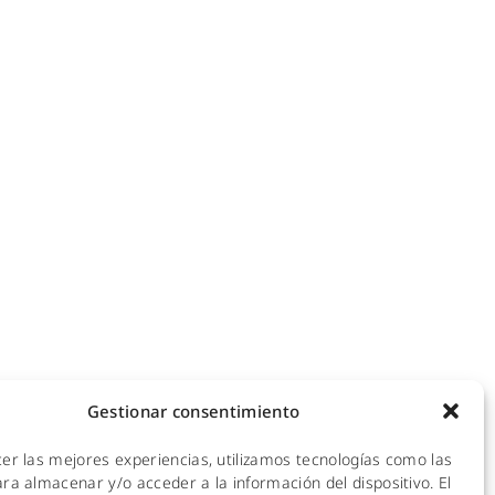
NOTICIAS
ecomunicaciones
KIT DIGITAL
efonía IP
ales
CALIDAD Y MEDIO AMBIENTE
 Hotspot
empresas
AVISO LEGAL
de redes
POLÍTICA DE PRIVACIDAD
mpresas y hoteles
empresas
POLÍTICA DE COOKIES
ra empresas
Gestionar consentimiento
 y CPDs
cer las mejores experiencias, utilizamos tecnologías como las
l
ra almacenar y/o acceder a la información del dispositivo. El