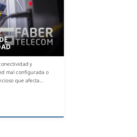
WiFi industrial
WiFi turístico
WiFi educativo
WiFi sanitario
DE
DAD
conectividad y
red mal configurada o
ncioso que afecta
…