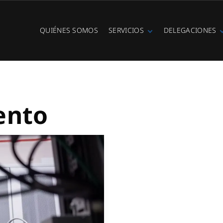
QUIÉNES SOMOS
SERVICIOS
DELEGACIONES
Fibra óptica
Ibiza
Telefonía IP
Centralitas
virtuales
WiFi Hotspot
ento
Ciberseguridad
Diseño e
instalación de
redes
Videovigilancia
Cobertura GSM
Copias de
seguridad
Adecuación de
racks y CPDs