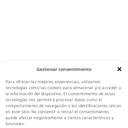
Cobertura GSM para empresas
Copias de seguridad para empresas
Adecuación de racks y CPDs
WiFi industrial
WiFi turístico
WiFi educativo
WiFi sanitario
NOTICIAS
Gestionar consentimiento
KIT DIGITAL
Para ofrecer las mejores experiencias, utilizamos
tecnologías como las cookies para almacenar y/o acceder a
CALIDAD Y MEDIO AMBIENTE
la información del dispositivo. El consentimiento de estas
tecnologías nos permitirá procesar datos como el
AVISO LEGAL
comportamiento de navegación o las identificaciones únicas
en este sitio. No consentir o retirar el consentimiento,
POLÍTICA DE PRIVACIDAD
puede afectar negativamente a ciertas características y
funciones.