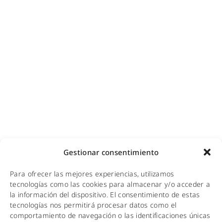
Diseño e instalación de redes
Videovigilancia (CCTV) para empresas y hoteles
Cobertura GSM para empresas
Copias de seguridad para empresas
Adecuación de racks y CPDs
WiFi industrial
WiFi turístico
WiFi educativo
WiFi sanitario
NOTICIAS
Gestionar consentimiento
KIT DIGITAL
Para ofrecer las mejores experiencias, utilizamos
CALIDAD Y MEDIO AMBIENTE
tecnologías como las cookies para almacenar y/o acceder a
la información del dispositivo. El consentimiento de estas
AVISO LEGAL
tecnologías nos permitirá procesar datos como el
comportamiento de navegación o las identificaciones únicas