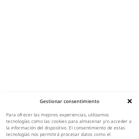
Ciberseguridad para empresas
Diseño e instalación de redes
Videovigilancia (CCTV) para empresas y hoteles
Cobertura GSM para empresas
Copias de seguridad para empresas
Adecuación de racks y CPDs
WiFi industrial
WiFi turístico
WiFi educativo
WiFi sanitario
NOTICIAS
Gestionar consentimiento
KIT DIGITAL
Para ofrecer las mejores experiencias, utilizamos
tecnologías como las cookies para almacenar y/o acceder a
CALIDAD Y MEDIO AMBIENTE
la información del dispositivo. El consentimiento de estas
tecnologías nos permitirá procesar datos como el
AVISO LEGAL