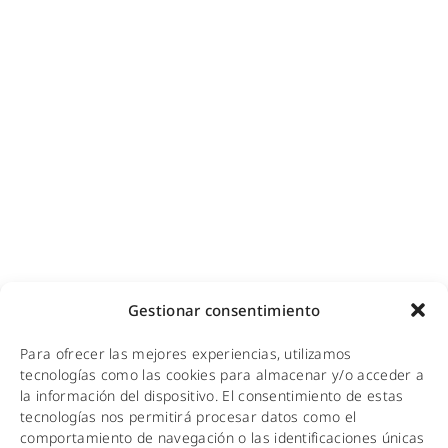
Diseño e instalación de redes
Videovigilancia (CCTV) para empresas y hoteles
Cobertura GSM para empresas
Copias de seguridad para empresas
Adecuación de racks y CPDs
WiFi industrial
WiFi turístico
WiFi educativo
WiFi sanitario
NOTICIAS
Gestionar consentimiento
KIT DIGITAL
Para ofrecer las mejores experiencias, utilizamos
CALIDAD Y MEDIO AMBIENTE
tecnologías como las cookies para almacenar y/o acceder a
la información del dispositivo. El consentimiento de estas
AVISO LEGAL
tecnologías nos permitirá procesar datos como el
comportamiento de navegación o las identificaciones únicas