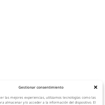
NOTICIAS
ecomunicaciones
KIT DIGITAL
efonía IP
ales
CALIDAD Y MEDIO AMBIENTE
 Hotspot
empresas
AVISO LEGAL
de redes
POLÍTICA DE PRIVACIDAD
mpresas y hoteles
empresas
POLÍTICA DE COOKIES
ra empresas
Gestionar consentimiento
 y CPDs
cer las mejores experiencias, utilizamos tecnologías como las
l
ra almacenar y/o acceder a la información del dispositivo. El