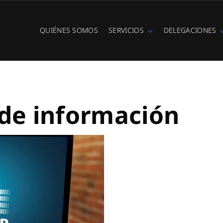
QUIÉNES SOMOS
SERVICIOS
DELEGACIONES
Fibra óptica
Ibiza
Telefonía IP
Centralitas
virtuales
WiFi Hotspot
 de información
Ciberseguridad
Diseño e
instalación de
redes
Videovigilancia
Cobertura GSM
Copias de
seguridad
Adecuación de
racks y CPDs