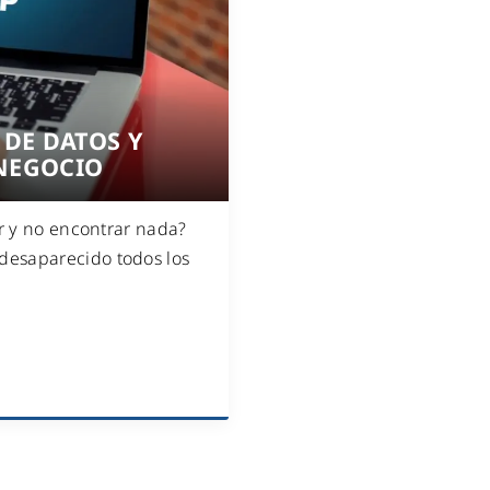
WiFi industrial
WiFi turístico
WiFi educativo
WiFi sanitario
 DE DATOS Y
 NEGOCIO
or y no encontrar nada?
desaparecido todos los