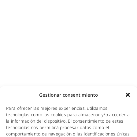
Diseño e instalación de redes
Videovigilancia (CCTV) para empresas y hoteles
Cobertura GSM para empresas
Copias de seguridad para empresas
Adecuación de racks y CPDs
WiFi industrial
WiFi turístico
WiFi educativo
WiFi sanitario
NOTICIAS
Gestionar consentimiento
KIT DIGITAL
Para ofrecer las mejores experiencias, utilizamos
CALIDAD Y MEDIO AMBIENTE
tecnologías como las cookies para almacenar y/o acceder a
la información del dispositivo. El consentimiento de estas
AVISO LEGAL
tecnologías nos permitirá procesar datos como el
comportamiento de navegación o las identificaciones únicas