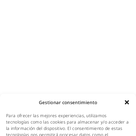
Ciberseguridad para empresas
Diseño e instalación de redes
Videovigilancia (CCTV) para empresas y hoteles
Cobertura GSM para empresas
Copias de seguridad para empresas
Adecuación de racks y CPDs
WiFi industrial
WiFi turístico
WiFi educativo
WiFi sanitario
NOTICIAS
Gestionar consentimiento
KIT DIGITAL
Para ofrecer las mejores experiencias, utilizamos
CALIDAD Y MEDIO AMBIENTE
tecnologías como las cookies para almacenar y/o acceder a
la información del dispositivo. El consentimiento de estas
AVISO LEGAL
tecnologías nos permitirá procesar datos como el