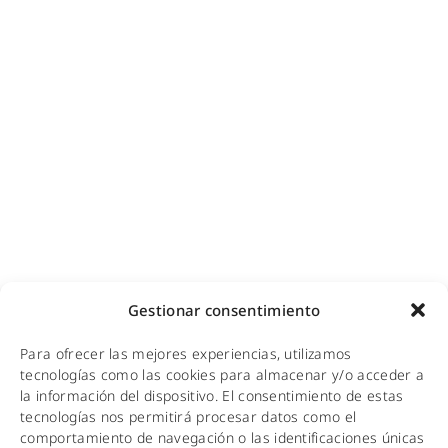
Diseño e instalación de redes
Videovigilancia (CCTV) para empresas y hoteles
Cobertura GSM para empresas
Copias de seguridad para empresas
Adecuación de racks y CPDs
WiFi industrial
WiFi turístico
WiFi educativo
WiFi sanitario
NOTICIAS
Gestionar consentimiento
KIT DIGITAL
Para ofrecer las mejores experiencias, utilizamos
CALIDAD Y MEDIO AMBIENTE
tecnologías como las cookies para almacenar y/o acceder a
la información del dispositivo. El consentimiento de estas
AVISO LEGAL
tecnologías nos permitirá procesar datos como el
comportamiento de navegación o las identificaciones únicas