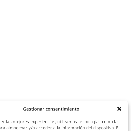
NOTICIAS
ecomunicaciones
KIT DIGITAL
efonía IP
ales
CALIDAD Y MEDIO AMBIENTE
 Hotspot
empresas
AVISO LEGAL
de redes
POLÍTICA DE PRIVACIDAD
mpresas y hoteles
empresas
POLÍTICA DE COOKIES
ra empresas
Gestionar consentimiento
 y CPDs
cer las mejores experiencias, utilizamos tecnologías como las
l
ra almacenar y/o acceder a la información del dispositivo. El