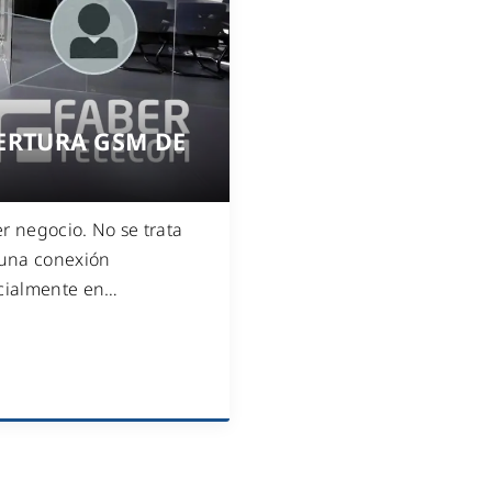
WiFi industrial
WiFi turístico
WiFi educativo
WiFi sanitario
ERTURA GSM DE
r negocio. No se trata
 una conexión
ecialmente en
…