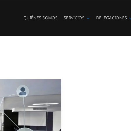
QUIÉNES SOMOS
SERVICIOS
DELEGACIONES
Fibra óptica
Ibiza
Telefonía IP
Centralitas
virtuales
WiFi Hotspot
Ciberseguridad
Diseño e
instalación de
redes
Videovigilancia
Cobertura GSM
Copias de
seguridad
Adecuación de
racks y CPDs