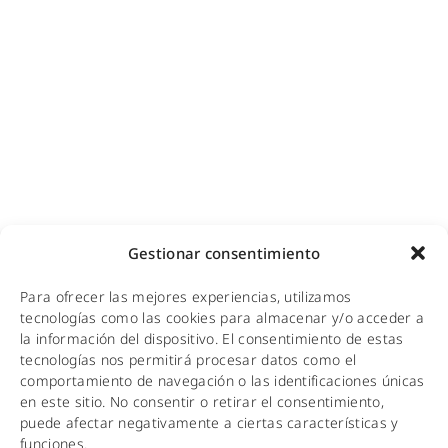
Cobertura GSM para empresas
Copias de seguridad para empresas
Adecuación de racks y CPDs
WiFi industrial
WiFi turístico
WiFi educativo
WiFi sanitario
NOTICIAS
Gestionar consentimiento
KIT DIGITAL
Para ofrecer las mejores experiencias, utilizamos
CALIDAD Y MEDIO AMBIENTE
tecnologías como las cookies para almacenar y/o acceder a
la información del dispositivo. El consentimiento de estas
AVISO LEGAL
tecnologías nos permitirá procesar datos como el
comportamiento de navegación o las identificaciones únicas
POLÍTICA DE PRIVACIDAD
en este sitio. No consentir o retirar el consentimiento,
puede afectar negativamente a ciertas características y
POLÍTICA DE COOKIES
funciones.