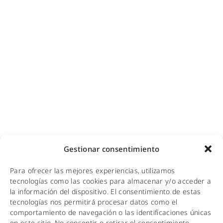
Diseño e instalación de redes
Videovigilancia (CCTV) para empresas y hoteles
Cobertura GSM para empresas
Copias de seguridad para empresas
Adecuación de racks y CPDs
WiFi industrial
WiFi turístico
WiFi educativo
WiFi sanitario
NOTICIAS
Gestionar consentimiento
KIT DIGITAL
Para ofrecer las mejores experiencias, utilizamos
tecnologías como las cookies para almacenar y/o acceder a
CALIDAD Y MEDIO AMBIENTE
la información del dispositivo. El consentimiento de estas
tecnologías nos permitirá procesar datos como el
AVISO LEGAL
comportamiento de navegación o las identificaciones únicas
en este sitio. No consentir o retirar el consentimiento,