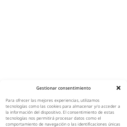
Diseño e instalación de redes
Videovigilancia (CCTV) para empresas y hoteles
Cobertura GSM para empresas
Copias de seguridad para empresas
Adecuación de racks y CPDs
WiFi industrial
WiFi turístico
WiFi educativo
WiFi sanitario
NOTICIAS
Gestionar consentimiento
KIT DIGITAL
Para ofrecer las mejores experiencias, utilizamos
CALIDAD Y MEDIO AMBIENTE
tecnologías como las cookies para almacenar y/o acceder a
la información del dispositivo. El consentimiento de estas
AVISO LEGAL
tecnologías nos permitirá procesar datos como el
comportamiento de navegación o las identificaciones únicas