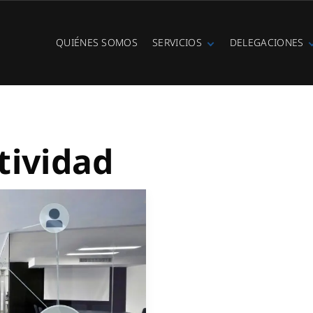
QUIÉNES SOMOS
SERVICIOS
DELEGACIONES
Fibra óptica
Ibiza
Telefonía IP
Centralitas
virtuales
WiFi Hotspot
tividad
Ciberseguridad
Diseño e
instalación de
redes
Videovigilancia
Cobertura GSM
Copias de
seguridad
Adecuación de
racks y CPDs