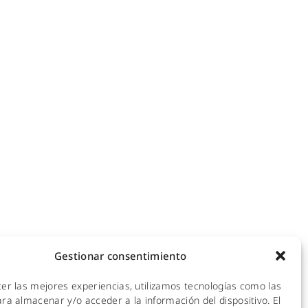
NOTICIAS
ecomunicaciones
KIT DIGITAL
efonía IP
ales
CALIDAD Y MEDIO AMBIENTE
 Hotspot
empresas
AVISO LEGAL
de redes
POLÍTICA DE PRIVACIDAD
mpresas y hoteles
empresas
POLÍTICA DE COOKIES
ra empresas
Gestionar consentimiento
 y CPDs
cer las mejores experiencias, utilizamos tecnologías como las
l
ra almacenar y/o acceder a la información del dispositivo. El