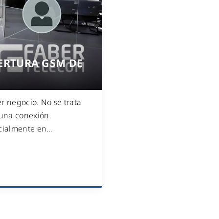
WiFi industrial
WiFi turístico
WiFi educativo
WiFi sanitario
ERTURA GSM DE
r negocio. No se trata
 una conexión
ecialmente en
…