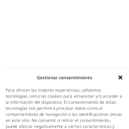
Videovigilancia (CCTV) para empresas y hoteles
Cobertura GSM para empresas
Copias de seguridad para empresas
Adecuación de racks y CPDs
WiFi industrial
WiFi turístico
WiFi educativo
WiFi sanitario
NOTICIAS
Gestionar consentimiento
KIT DIGITAL
Para ofrecer las mejores experiencias, utilizamos
tecnologías como las cookies para almacenar y/o acceder a
CALIDAD Y MEDIO AMBIENTE
la información del dispositivo. El consentimiento de estas
tecnologías nos permitirá procesar datos como el
AVISO LEGAL
comportamiento de navegación o las identificaciones únicas
en este sitio. No consentir o retirar el consentimiento,
POLÍTICA DE PRIVACIDAD
puede afectar negativamente a ciertas características y