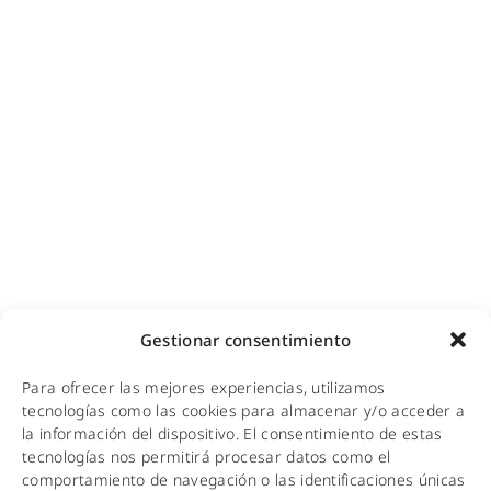
Diseño e instalación de redes
Videovigilancia (CCTV) para empresas y hoteles
Cobertura GSM para empresas
Copias de seguridad para empresas
Adecuación de racks y CPDs
WiFi industrial
WiFi turístico
WiFi educativo
WiFi sanitario
NOTICIAS
Gestionar consentimiento
KIT DIGITAL
Para ofrecer las mejores experiencias, utilizamos
CALIDAD Y MEDIO AMBIENTE
tecnologías como las cookies para almacenar y/o acceder a
la información del dispositivo. El consentimiento de estas
AVISO LEGAL
tecnologías nos permitirá procesar datos como el
comportamiento de navegación o las identificaciones únicas