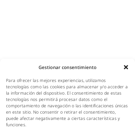
Copias de seguridad para empresas
Adecuación de racks y CPDs
WiFi industrial
WiFi turístico
WiFi educativo
WiFi sanitario
NOTICIAS
Gestionar consentimiento
KIT DIGITAL
Para ofrecer las mejores experiencias, utilizamos
CALIDAD Y MEDIO AMBIENTE
tecnologías como las cookies para almacenar y/o acceder a
la información del dispositivo. El consentimiento de estas
AVISO LEGAL
tecnologías nos permitirá procesar datos como el
comportamiento de navegación o las identificaciones únicas
POLÍTICA DE PRIVACIDAD
en este sitio. No consentir o retirar el consentimiento,
puede afectar negativamente a ciertas características y
POLÍTICA DE COOKIES
funciones.