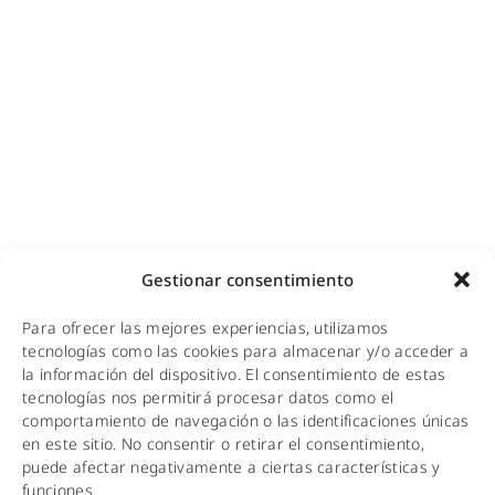
Cobertura GSM para empresas
Copias de seguridad para empresas
Adecuación de racks y CPDs
WiFi industrial
WiFi turístico
WiFi educativo
WiFi sanitario
NOTICIAS
Gestionar consentimiento
KIT DIGITAL
Para ofrecer las mejores experiencias, utilizamos
CALIDAD Y MEDIO AMBIENTE
tecnologías como las cookies para almacenar y/o acceder a
la información del dispositivo. El consentimiento de estas
AVISO LEGAL
tecnologías nos permitirá procesar datos como el
comportamiento de navegación o las identificaciones únicas
POLÍTICA DE PRIVACIDAD
en este sitio. No consentir o retirar el consentimiento,
puede afectar negativamente a ciertas características y
POLÍTICA DE COOKIES
funciones.