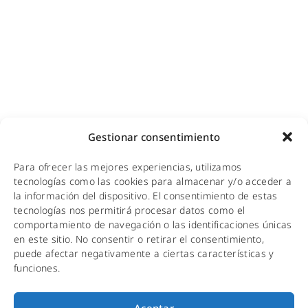
Adecuación de racks y CPDs
WiFi industrial
WiFi turístico
WiFi educativo
WiFi sanitario
NOTICIAS
Gestionar consentimiento
KIT DIGITAL
Para ofrecer las mejores experiencias, utilizamos
CALIDAD Y MEDIO AMBIENTE
tecnologías como las cookies para almacenar y/o acceder a
la información del dispositivo. El consentimiento de estas
AVISO LEGAL
tecnologías nos permitirá procesar datos como el
comportamiento de navegación o las identificaciones únicas
POLÍTICA DE PRIVACIDAD
en este sitio. No consentir o retirar el consentimiento,
puede afectar negativamente a ciertas características y
POLÍTICA DE COOKIES
funciones.
Aceptar