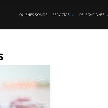
QUIÉNES SOMOS
SERVICIOS
DELEGACIONES
Fibra óptica
Ibiza
Telefonía IP
Centralitas
virtuales
WiFi Hotspot
s
Ciberseguridad
Diseño e
instalación de
redes
Videovigilancia
Cobertura GSM
Copias de
seguridad
Adecuación de
racks y CPDs