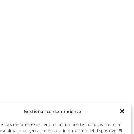
NOTICIAS
ecomunicaciones
KIT DIGITAL
efonía IP
ales
CALIDAD Y MEDIO AMBIENTE
 Hotspot
empresas
AVISO LEGAL
de redes
POLÍTICA DE PRIVACIDAD
mpresas y hoteles
empresas
POLÍTICA DE COOKIES
ra empresas
Gestionar consentimiento
 y CPDs
cer las mejores experiencias, utilizamos tecnologías como las
l
ra almacenar y/o acceder a la información del dispositivo. El