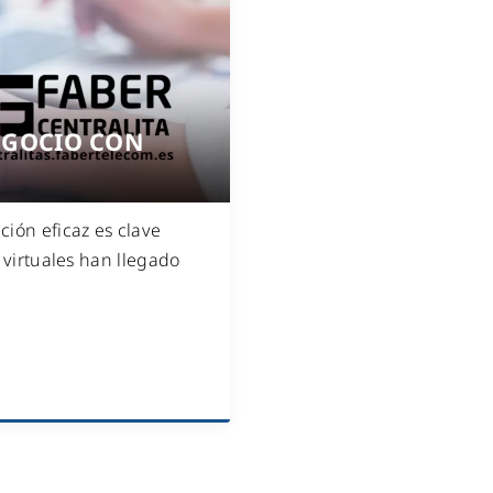
WiFi industrial
WiFi turístico
WiFi educativo
WiFi sanitario
EGOCIO CON
ión eficaz es clave
s virtuales han llegado