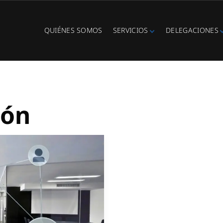
QUIÉNES SOMOS
SERVICIOS
DELEGACIONES
Fibra óptica
Ibiza
Telefonía IP
Centralitas
virtuales
WiFi Hotspot
ión
Ciberseguridad
Diseño e
instalación de
redes
Videovigilancia
Cobertura GSM
Copias de
seguridad
Adecuación de
racks y CPDs