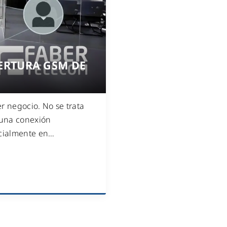
WiFi industrial
WiFi turístico
WiFi educativo
WiFi sanitario
ERTURA GSM DE
r negocio. No se trata
 una conexión
ecialmente en
…