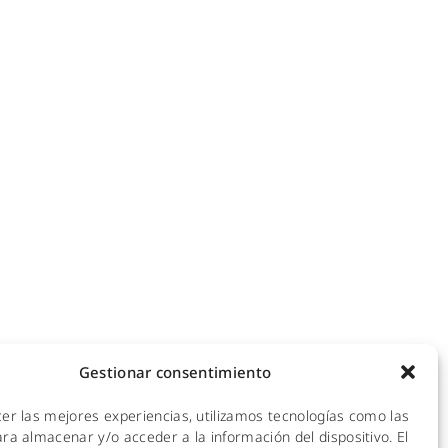
NOTICIAS
ecomunicaciones
KIT DIGITAL
efonía IP
ales
CALIDAD Y MEDIO AMBIENTE
 Hotspot
empresas
AVISO LEGAL
de redes
POLÍTICA DE PRIVACIDAD
mpresas y hoteles
empresas
POLÍTICA DE COOKIES
ra empresas
Gestionar consentimiento
 y CPDs
cer las mejores experiencias, utilizamos tecnologías como las
l
ra almacenar y/o acceder a la información del dispositivo. El